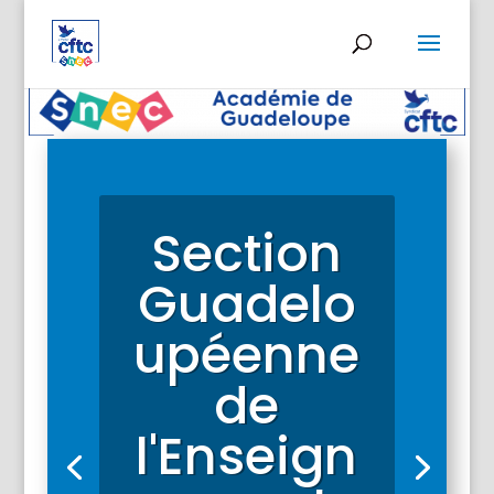
Section
Guadelo
upéenne
de
Formation de ses
l'Enseign
adhérents
Une équipe dynamique au