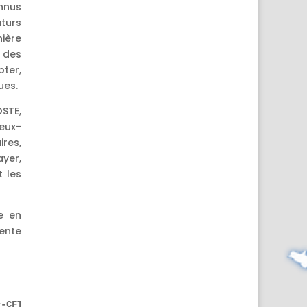
nnus
turs
ière
 des
ter,
ues.
STE,
eux-
res,
ayer,
t les
e en
ente
c-CFTC