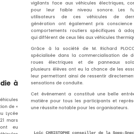
vigilants face aux véhicules électriques, co
pour leur faible niveau sonore. Les fu
utilisateurs de ces véhicules de dern
génération ont également pris conscience
comportements routiers spécifiques à adop
qui diffèrent de ceux liés aux véhicules thermiq
Grâce à la société de M. Richard PLOCO
spécialisée dans la commercialisation de d
roues électriques et de panneaux solai
plusieurs élèves ont eu la chance de les ess
leur permettant ainsi de ressentir directemen
udie à
sensations de conduite.
Cet événement a constitué une belle entré
éhicules
matière pour tous les participants et représ
tion de «
une réussite notable pour les organisateurs.
au Lycée
 21 mars
 ont eu
Loïc CHRISTOPHE conseiller de la Sgep-Sne
éhicules