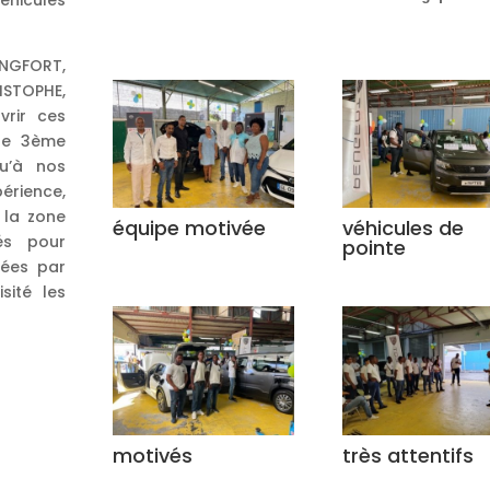
ONGFORT,
STOPHE,
vrir ces
 de 3ème
u’à nos
érience,
 la zone
équipe motivée
véhicules de
és pour
pointe
ées par
sité les
motivés
très attentifs