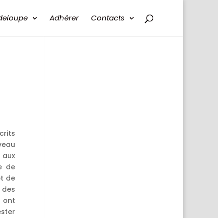
deloupe
Adhérer
Contacts
crits
veau
 aux
e de
et de
 des
 ont
ster